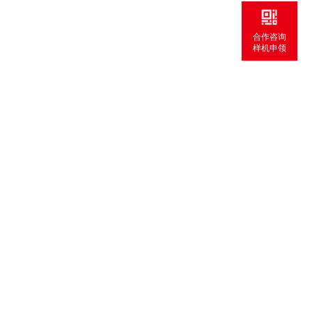
合作咨询
样机申领