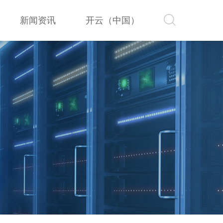
新闻资讯
开云（中国）
新闻资讯
开云（中国）