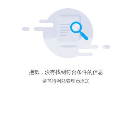
抱歉，没有找到符合条件的信息
请等待网站管理员添加