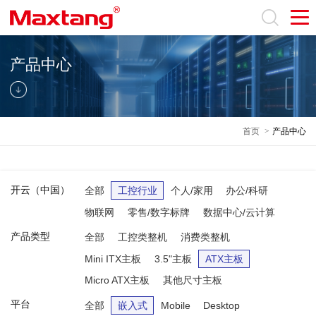
产品中心
首页
>
产品中心
开云（中国）
全部
工控行业
个人/家用
办公/科研
物联网
零售/数字标牌
数据中心/云计算
产品类型
全部
工控类整机
消费类整机
Mini ITX主板
3.5"主板
ATX主板
Micro ATX主板
其他尺寸主板
平台
全部
嵌入式
Mobile
Desktop