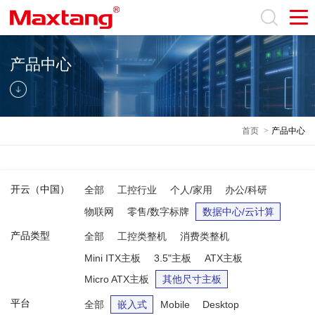
产品中心
首页
>
产品中心
开云（中国）
全部
工控行业
个人/家用
办公/科研
物联网
零售/数字标牌
数据中心/云计算
产品类型
全部
工控类整机
消费类整机
Mini ITX主板
3.5"主板
ATX主板
Micro ATX主板
其他尺寸主板
平台
全部
嵌入式
Mobile
Desktop