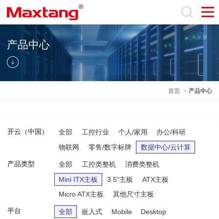
产品中心
首页
>
产品中心
开云（中国）
全部
工控行业
个人/家用
办公/科研
物联网
零售/数字标牌
数据中心/云计算
产品类型
全部
工控类整机
消费类整机
Mini ITX主板
3.5"主板
ATX主板
Micro ATX主板
其他尺寸主板
平台
全部
嵌入式
Mobile
Desktop