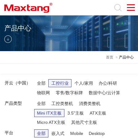
产品中心
首页
>
产品中心
开云（中国）
全部
工控行业
个人/家用
办公/科研
物联网
零售/数字标牌
数据中心/云计算
产品类型
全部
工控类整机
消费类整机
Mini ITX主板
3.5"主板
ATX主板
Micro ATX主板
其他尺寸主板
平台
全部
嵌入式
Mobile
Desktop