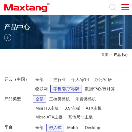
产品中心
首页
>
产品中心
开云（中国）
全部
工控行业
个人/家用
办公/科研
物联网
零售/数字标牌
数据中心/云计算
产品类型
全部
工控类整机
消费类整机
Mini ITX主板
3.5"主板
ATX主板
Micro ATX主板
其他尺寸主板
平台
全部
嵌入式
Mobile
Desktop