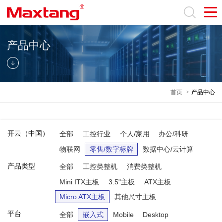
产品中心
首页
>
产品中心
开云（中国）
全部
工控行业
个人/家用
办公/科研
物联网
零售/数字标牌
数据中心/云计算
产品类型
全部
工控类整机
消费类整机
Mini ITX主板
3.5"主板
ATX主板
Micro ATX主板
其他尺寸主板
平台
全部
嵌入式
Mobile
Desktop