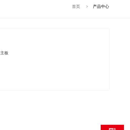
首页
产品中心
>
寸主板