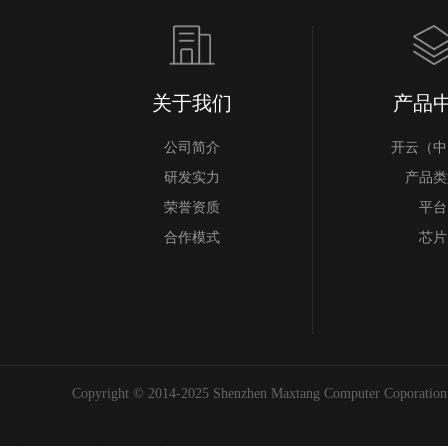
关于我们
产品
公司简介
开云（中
研发实力
产品类
荣誉资质
平台
合作模式
芯片
Copyright © 2014-2025 Shenzhen Maxtang Computer Coporation.,