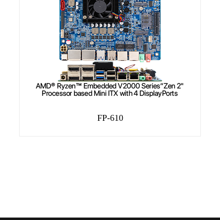
FP-610