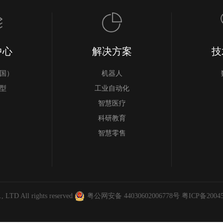
中心
解决方案
技
国）
机器人
型
工业自动化
智慧医疗
科研教育
智慧零售
 LTD All rights reserved
粤公网安备 44030602006778号
粤ICP备2004