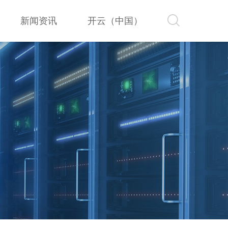
新闻资讯
开云（中国）
新闻资讯
开云（中国）