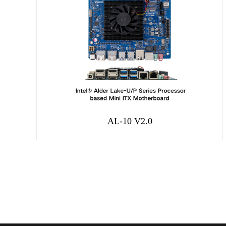
AL-10 V2.0