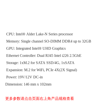
CPU: Intel® Alder Lake-N Series processor
Memory: Single channel SO-DIMM DDR4 up to 32GB
GPU: Integrated Intel® UHD Graphics
Ethernet Controller: Dual RJ45 Intel i226 2.5GbE
Storage: 1xM.2 for SATA SSD/4G, 1xSATA
Expansion: M.2 for WiFi, PCIe 4X(2X Signal)
Power: 19V/12V DC-in
Dimension: 146 mm x 102mm
更多参数请点击页面右上角产品规格查看