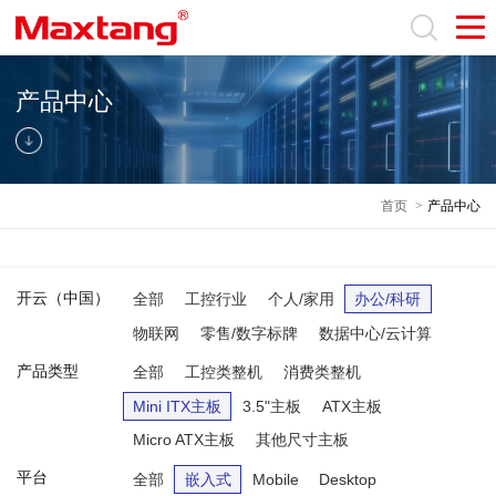
产品中心
首页
>
产品中心
开云（中国）
全部
工控行业
个人/家用
办公/科研
物联网
零售/数字标牌
数据中心/云计算
产品类型
全部
工控类整机
消费类整机
Mini ITX主板
3.5"主板
ATX主板
Micro ATX主板
其他尺寸主板
平台
全部
嵌入式
Mobile
Desktop